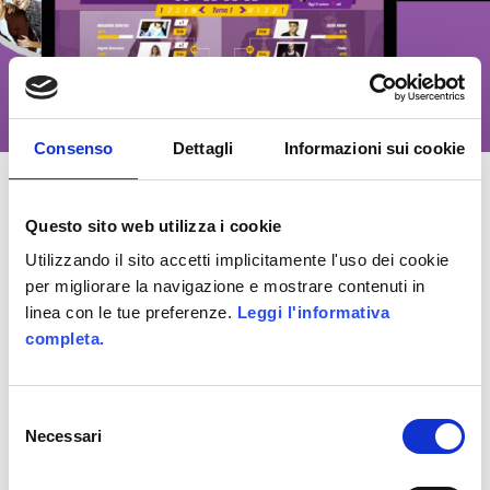
Consenso
Dettagli
Informazioni sui cookie
Questo sito web utilizza i cookie
UN RISULTATO
Utilizzando il sito accetti implicitamente l'uso dei cookie
INCREDIBILE!!
per migliorare la navigazione e mostrare contenuti in
linea con le tue preferenze.
Leggi l'informativa
completa.
TRE TWITTER TOPIC TREND GLOBALI
CONTEMPORANEE: dei 5 argomenti più
Selezione
chiacchierati al mondo su Twitter in un dato
Necessari
del
momento, ne abbiamo creati 3
consenso
contemporaneamente: abbiamo creato la prima,