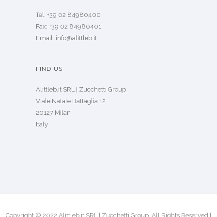
Tel: +39 02 84980400
Fax: +39 02 84980401
Email: info@alittleb.it
FIND US
Alittleb.it SRL | Zucchetti Group
Viale Natale Battaglia 12
20127 Milan
Italy
Copyright © 2022 Alittleb.it SRL | Zucchetti Group. All Rights Reserved |