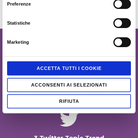
Preferenze
la seconda e la quarta hashtag!
Statistiche
Marketing
Alcuni risultati
ACCETTA TUTTI I COOKIE
ACCONSENTI AI SELEZIONATI
RIFIUTA