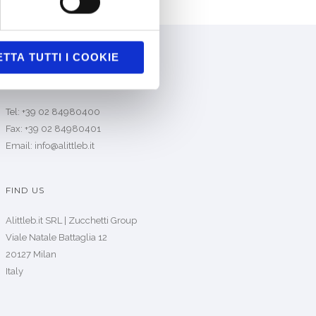
TTA TUTTI I COOKIE
CONTACT US
Tel: +39 02 84980400
Fax: +39 02 84980401
Email: info@alittleb.it
FIND US
Alittleb.it SRL | Zucchetti Group
Viale Natale Battaglia 12
20127 Milan
Italy