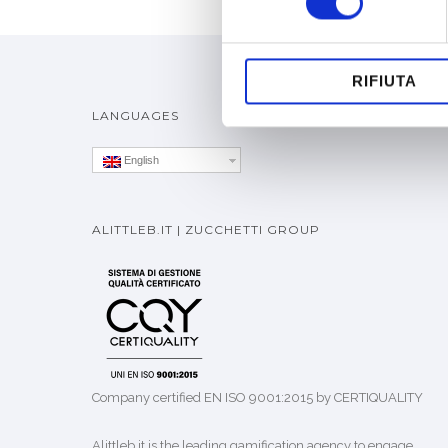
RIFIUTA
LANGUAGES
English
ALITTLEB.IT | ZUCCHETTI GROUP
Company certified EN ISO 9001:2015 by CERTIQUALITY
Alittleb.it is the leading gamification agency to engage