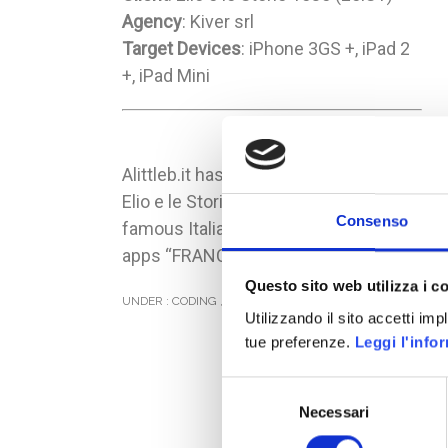
Agency
: Kiver srl
Target Devices
: iPhone 3GS +, iPad 2
+, iPad Mini
Alittleb.it has developed for Kiver and
Elio e le Storie Tese (EelST – a
Consenso
famous Italian music group) the iOS
apps “FRANCn”.
Questo sito web utilizza i c
UNDER :
CODING
,
IPHONE AND IPAD
,
MOBILE
Utilizzando il sito accetti im
tue preferenze.
Leggi l'info
Selezione
Necessari
del
consenso