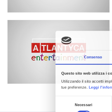
BAT PAT: MONSTERELP
Advergame
Consenso
Questo sito web utilizza i c
Utilizzando il sito accetti im
tue preferenze.
Leggi l'info
Selezione
Necessari
del
consenso