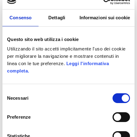
mercato mobile, ricerca:
PROGRAMMATORE
Consenso
Dettagli
Informazioni sui cookie
VIDEOGIOCHI C/C++
Gameplay Programmer
Questo sito web utilizza i cookie
(RIF.1002/GP)
Utilizzando il sito accetti implicitamente l'uso dei cookie
per migliorare la navigazione e mostrare contenuti in
La posizione prevede
linea con le tue preferenze.
Leggi l'informativa
l’inserimento del candidato
completa.
all’interno del team principale
di sviluppo di giochi multi
Selezione
piattaforma. Il candidato sarà
Necessari
del
responsabile di ogni aspetto
consenso
della programmazione del
Preferenze
gameplay dei giochi, dalla
stesura dei prototipi
all’implementazione sulla
Statistiche