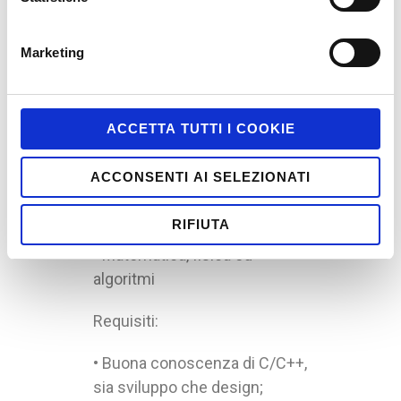
piattaforma target.
Marketing
Tra i vari aspetti di lavoro
saranno inclusi:
• Sviluppo Client/Server
ACCETTA TUTTI I COOKIE
• Logica e Gameplay
ACCONSENTI AI SELEZIONATI
• UI
RIFIUTA
• Matematica, fisica ed
algoritmi
Requisiti:
• Buona conoscenza di C/C++,
sia sviluppo che design;