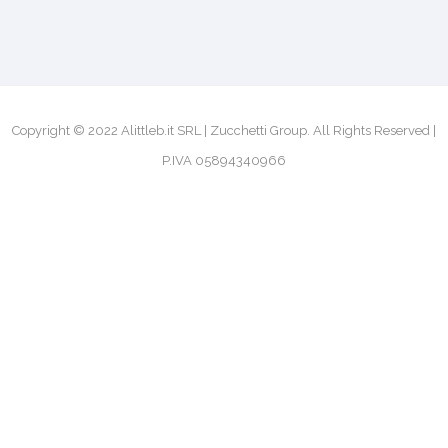
Email: info@alittleb.it
FIND US
Alittleb.it SRL | Zucchetti Group
Viale Natale Battaglia 12
20127 Milan
Italy
Copyright © 2022 Alittleb.it SRL | Zucchetti Group. All Rights Reserved |
P.IVA 05894340966