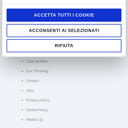
ACCETTA TUTTI I COOKIE
Company certified EN ISO 9001:2015 by
CERTIQUALITY
ACCONSENTI AI SELEZIONATI
Alittleb.it is the leading gamification agency to
engage your customers and employees.
RIFIUTA
SITE MAP
Home
About us
SKILLATO®