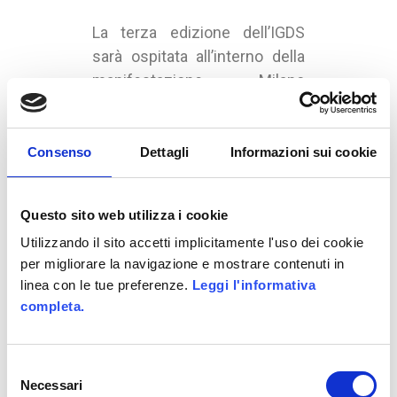
La terza edizione dell’IGDS
sarà ospitata all’interno della
manifestazione Milano
Games Week! presso il MiCo
(Milano Congressi).
Entrata MiCo vicino al GATE 4
Consenso
Dettagli
Informazioni sui cookie
(Viale Scarampo corner Viale
Colleoni).
Questo sito web utilizza i cookie
UNDER :
BUSINESS AREA
,
E-LEARNING
,
Utilizzando il sito accetti implicitamente l'uso dei cookie
GAME-BASED BUSINESS SOLUTION
,
per migliorare la navigazione e mostrare contenuti in
GAME-BASED MARKETING
,
linea con le tue preferenze.
Leggi l'informativa
GAMIFICATION
,
GAMIFICATION @IT
,
completa.
MARKETING @IT
,
PIATTAFORME
Selezione
Necessari
del