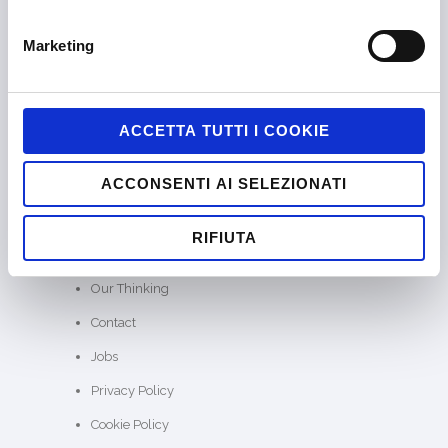
Marketing
SITE MAP
ACCETTA TUTTI I COOKIE
Home
ACCONSENTI AI SELEZIONATI
About us
SKILLATO®
RIFIUTA
Case Studies
Our Thinking
Contact
Jobs
Privacy Policy
Cookie Policy