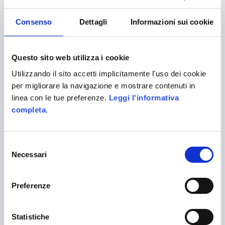
LANGUAGES
Consenso
Dettagli
Informazioni sui cookie
English
Questo sito web utilizza i cookie
ALITTLEB.IT | ZUCCHETTI GROUP
Utilizzando il sito accetti implicitamente l'uso dei cookie
per migliorare la navigazione e mostrare contenuti in
linea con le tue preferenze.
Leggi l'informativa
completa.
Selezione
Company certified EN ISO 9001:2015 by
Necessari
del
CERTIQUALITY
consenso
Preferenze
Alittleb.it is the leading gamification agency to
engage your customers and employees.
Statistiche