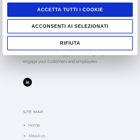
ACCETTA TUTTI I COOKIE
ACCONSENTI AI SELEZIONATI
Company certified EN ISO 9001:2015 by
CERTIQUALITY
RIFIUTA
Alittleb.it is the leading gamification agency to
engage your customers and employees.
SITE MAP
Home
About us