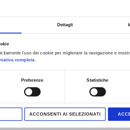
Dettagli
ookie
plicitamente l'uso dei cookie per migliorare la navigazione e mostr
rmativa completa.
SITE MAP
Preferenze
Statistiche
Home
About us
SKILLATO®
Case Studies
ACCONSENTI AI SELEZIONATI
ACCE
Our Thinking