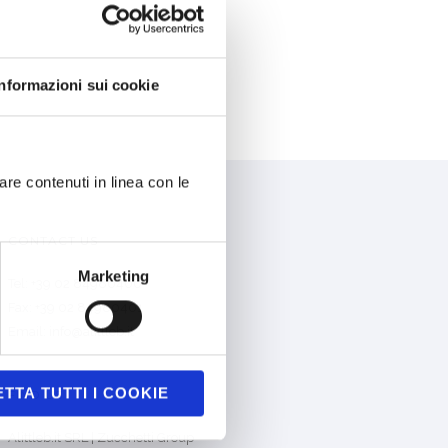
Informazioni sui cookie
are contenuti in linea con le
CONTACT US
Marketing
Tel: +39 02 84980400
Fax: +39 02 84980401
Email: info@alittleb.it
TTA TUTTI I COOKIE
FIND US
Alittleb.it SRL | Zucchetti Group