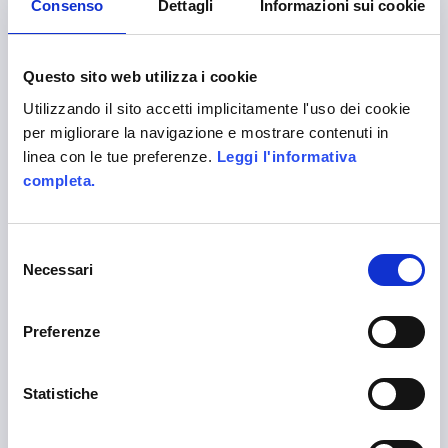
Consenso
Dettagli
Informazioni sui cookie
Questo sito web utilizza i cookie
Utilizzando il sito accetti implicitamente l'uso dei cookie
per migliorare la navigazione e mostrare contenuti in
Company certified EN ISO 9001:2015 by
linea con le tue preferenze.
Leggi l'informativa
CERTIQUALITY
completa.
Alittleb.it is the leading gamification agency to
engage your customers and employees.
Selezione
Necessari
del
consenso
Preferenze
SITE MAP
Statistiche
Home