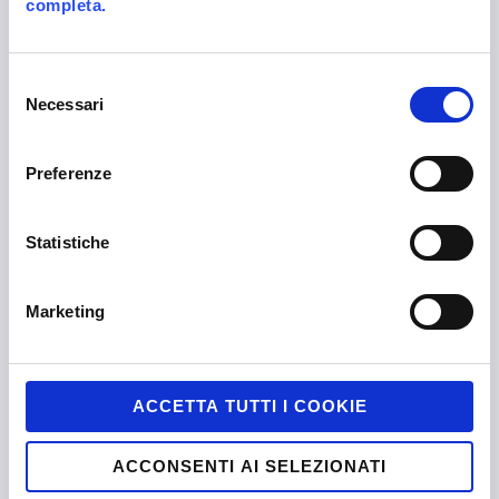
completa.
ALITTLEB.IT | ZUCCHETTI GROUP
Selezione
Necessari
del
consenso
Preferenze
Statistiche
Company certified EN ISO 9001:2015 by
CERTIQUALITY
Marketing
Alittleb.it is the leading gamification agency to
engage your customers and employees.
ACCETTA TUTTI I COOKIE
ACCONSENTI AI SELEZIONATI