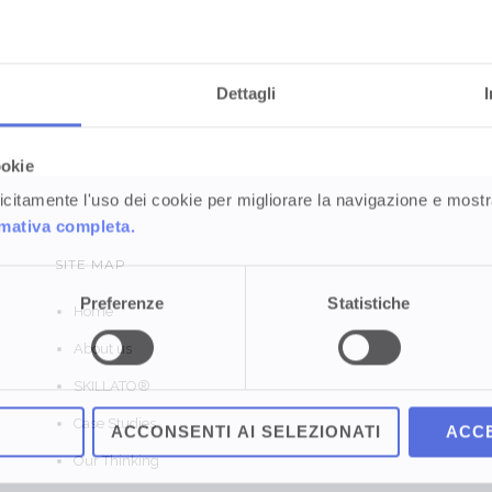
Dettagli
ookie
plicitamente l'uso dei cookie per migliorare la navigazione e mostr
rmativa completa.
SITE MAP
Preferenze
Statistiche
Home
About us
SKILLATO®
Case Studies
ACCONSENTI AI SELEZIONATI
ACCE
Our Thinking