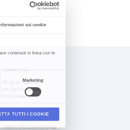
Informazioni sui cookie
are contenuti in linea con le
CONTACT US
Marketing
Tel: +39 02 84980400
Fax: +39 02 84980401
Email: info@alittleb.it
TTA TUTTI I COOKIE
FIND US
Alittleb.it SRL | Zucchetti Group