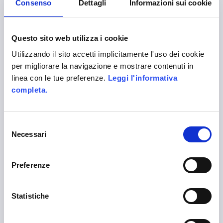
Consenso
Dettagli
Informazioni sui cookie
Questo sito web utilizza i cookie
Company certified EN ISO 9001:2015 by
Utilizzando il sito accetti implicitamente l'uso dei cookie
CERTIQUALITY
per migliorare la navigazione e mostrare contenuti in
linea con le tue preferenze.
Leggi l'informativa
Alittleb.it is the leading gamification agency to
completa.
engage your customers and employees.
Selezione
Necessari
del
consenso
Preferenze
SITE MAP
Statistiche
Home
About us