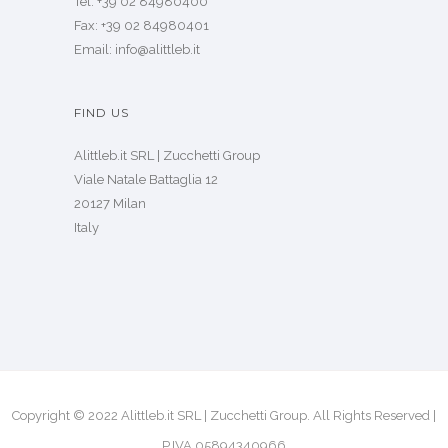
Tel: +39 02 84980400
Fax: +39 02 84980401
Email: info@alittleb.it
FIND US
Alittleb.it SRL | Zucchetti Group
Viale Natale Battaglia 12
20127 Milan
Italy
Copyright © 2022 Alittleb.it SRL | Zucchetti Group. All Rights Reserved |
P.IVA 05894340966