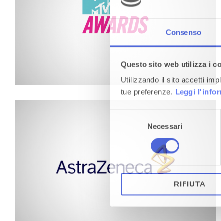
MTV AWARDS: ARTIST SAGA
Gamification product
Consenso
Questo sito web utilizza i c
Utilizzando il sito accetti im
tue preferenze.
Leggi l'info
Selezione
Necessari
del
consenso
GO TO JUPITER: E-LEARNING GAME FOR
EMPLOYEES
Gamification e-learning
RIFIUTA