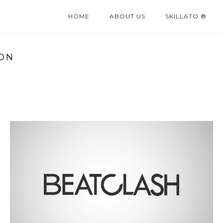
HOME
ABOUT US
SKILLATO ®
ION
BEATCLASH
Gamification