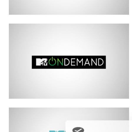
MTV BEST OF
Gamification product