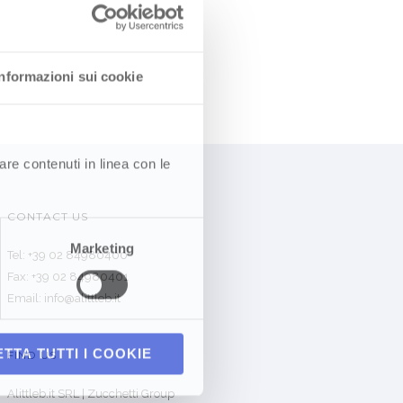
Informazioni sui cookie
are contenuti in linea con le
CONTACT US
Marketing
Tel: +39 02 84980400
Fax: +39 02 84980401
Email: info@alittleb.it
TTA TUTTI I COOKIE
FIND US
Alittleb.it SRL | Zucchetti Group