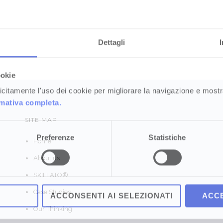
Dettagli
ookie
plicitamente l'uso dei cookie per migliorare la navigazione e mostr
rmativa completa.
SITE MAP
Preferenze
Statistiche
Home
About us
SKILLATO®
Case Studies
ACCONSENTI AI SELEZIONATI
ACCE
Our Thinking