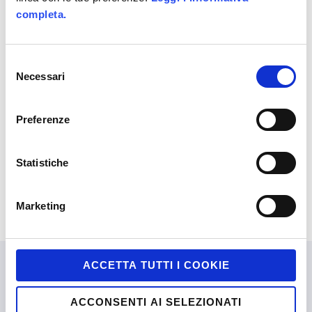
Alittleb.it si è inoltre occupata
completa.
della realizzazione dei
banners per la campagna e di
Selezione
un PDF interattivo da
Necessari
del
distribuire ai fornitori.
consenso
UNDER :
HTML5 @IT
Preferenze
Statistiche
Marketing
ACCETTA TUTTI I COOKIE
LINGUE
ACCONSENTI AI SELEZIONATI