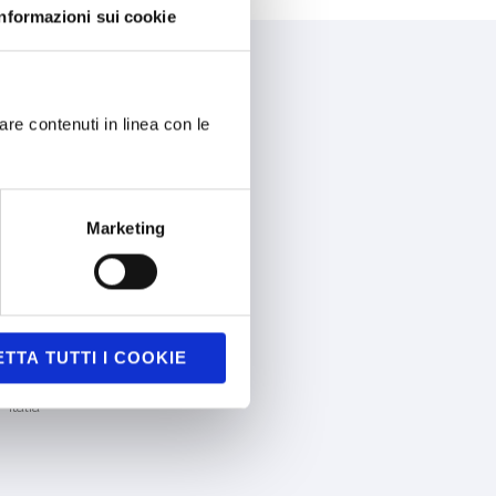
Informazioni sui cookie
CONTATTACI
are contenuti in linea con le
Tel: +39 02 84980400
Fax: +39 02 84980401
Email: info@alittleb.it
Marketing
VIENI A TROVARCI
Alittleb.it SRL | Gruppo Zucchetti
Via Natale Battaglia 12
TTA TUTTI I COOKIE
20127 Milano
Italia