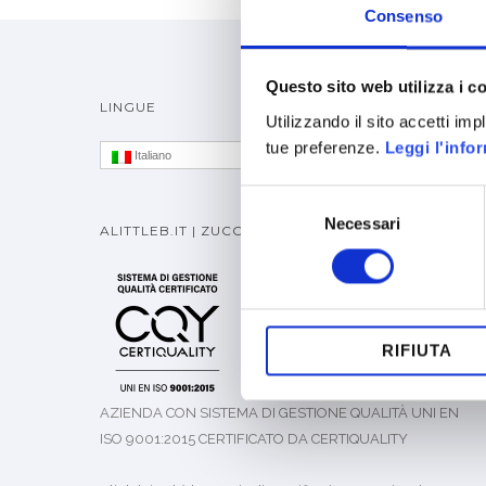
Consenso
Questo sito web utilizza i c
LINGUE
Utilizzando il sito accetti im
tue preferenze.
Leggi l'info
Italiano
Selezione
Necessari
del
ALITTLEB.IT | ZUCCHETTI GROUP
consenso
RIFIUTA
AZIENDA CON SISTEMA DI GESTIONE QUALITÀ UNI EN
ISO 9001:2015 CERTIFICATO DA CERTIQUALITY