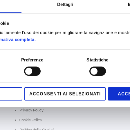
Dettagli
ookie
MAPPA DEL SITO
plicitamente l'uso dei cookie per migliorare la navigazione e mostr
rmativa completa.
Home
Chi Siamo
Preferenze
Statistiche
SKILLATO®
Case study
Our Thinking
Contatti
ACCONSENTI AI SELEZIONATI
ACCE
Offerte di lavoro
Privacy Policy
Cookie Policy
Politica della Qualità