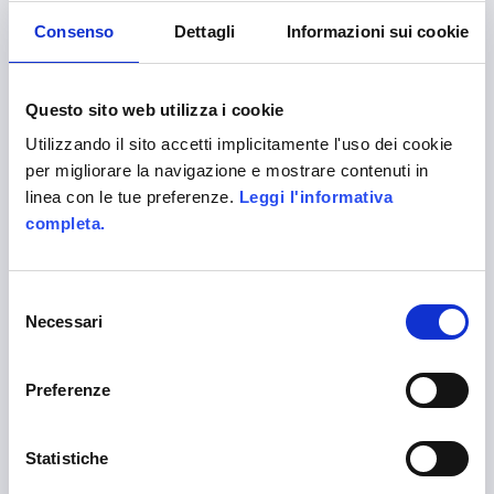
Consenso
Dettagli
Informazioni sui cookie
English
Questo sito web utilizza i cookie
ALITTLEB.IT | ZUCCHETTI GROUP
Utilizzando il sito accetti implicitamente l'uso dei cookie
per migliorare la navigazione e mostrare contenuti in
linea con le tue preferenze.
Leggi l'informativa
completa.
Company certified EN ISO 9001:2015 by
Selezione
Necessari
CERTIQUALITY
del
consenso
Alittleb.it is the leading gamification agency to
Preferenze
engage your customers and employees.
Statistiche